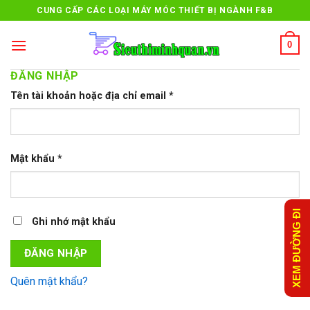
Skip
CUNG CẤP CÁC LOẠI MÁY MÓC THIẾT BỊ NGÀNH F&B
to
content
0
ĐĂNG NHẬP
Tên tài khoản hoặc địa chỉ email
*
Mật khẩu
*
XEM ĐƯỜNG ĐI
Ghi nhớ mật khẩu
ĐĂNG NHẬP
Quên mật khẩu?