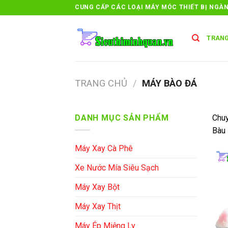
Skip
CUNG CẤP CÁC LOẠI MÁY MÓC THIẾT BỊ NGÀ
to
content
TRANG
TRANG CHỦ
/
MÁY BÀO ĐÁ
DANH MỤC SẢN PHẨM
Chuy
Bàu 
Máy Xay Cà Phê
Xe Nước Mía Siêu Sạch
Máy Xay Bột
Máy Xay Thịt
Máy Ép Miệng Ly