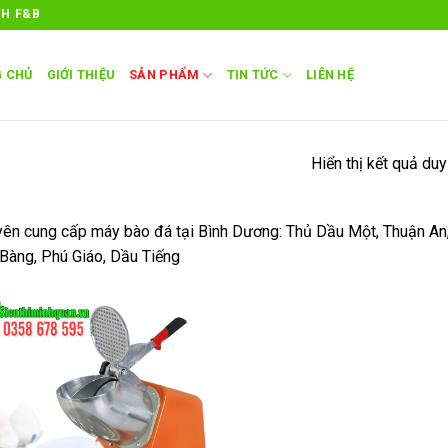
NH F&B
 CHỦ
GIỚI THIỆU
SẢN PHẨM
TIN TỨC
LIÊN HỆ
Hiển thị kết quả duy
ên cung cấp máy bào đá tại Bình Dương: Thủ Dầu Một, Thuận An, 
Bàng, Phú Giáo, Dầu Tiếng