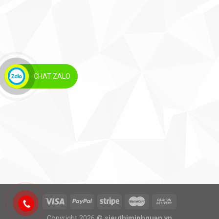
CHAT ZALO
Copyright 2026 ©
sieuthiminhquan.vn