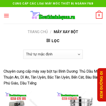
Skip
CUNG CẤP CÁC LOẠI MÁY MÓC THIẾT BỊ NGÀNH F&B
to
content
0
TRANG CHỦ
/
MÁY XAY BỘT
LỌC
Chuyên cung cấp máy xay bột tại Bình Dương: Thủ Dầu Một,
XEM ĐƯỜNG ĐI
Thuận An, Dĩ An, Tân Uyên, Bắc Tân Uyên, Bến Cát, Bàu Bàng,
Phú Giáo, Dầu Tiếng