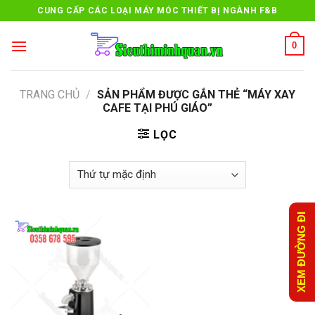
Skip
CUNG CẤP CÁC LOẠI MÁY MÓC THIẾT BỊ NGÀNH F&B
to
content
0
TRANG CHỦ
/
SẢN PHẨM ĐƯỢC GẮN THẺ “MÁY XAY
CAFE TẠI PHÚ GIÁO”
LỌC
XEM ĐƯỜNG ĐI