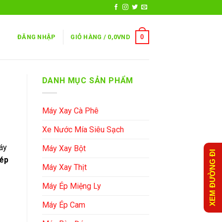
0
ĐĂNG NHẬP
GIỎ HÀNG /
0,0
VND
DANH MỤC SẢN PHẨM
Máy Xay Cà Phê
Xe Nước Mía Siêu Sạch
máy
Máy Xay Bột
XEM ĐƯỜNG ĐI
ép
Máy Xay Thịt
Máy Ép Miệng Ly
Máy Ép Cam