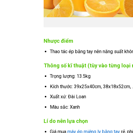
Nhược điểm
Thao tác ép bằng tay nên năng suất khô
Thông số kĩ thuật (tùy vào từng loạ
Trọng lượng: 13.5kg
Kích thước: 39x25x40cm, 38x18x52cm, 
Xuất xứ: Đài Loan
Màu sắc: Xanh
Lí do nên lựa chọn
Giá mua
máy ép miệng ly bằng tay
rẻ, ph