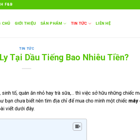
NH F&B
 CHỦ
GIỚI THIỆU
SẢN PHẨM
TIN TỨC
LIÊN HỆ
TIN TỨC
y Tại Dầu Tiếng Bao Nhiêu Tiền?
, sinh tố, quán ăn nhỏ hay trà sữa,… thì việc sở hữu những chiếc 
như bạn chưa biết nên tìm địa chỉ để mua cho mình một chiếc
máy 
ài viết dưới đây.