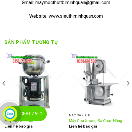
Gmail: maymocthietbiminhquan@gmail.com
Website: www.sieuthiminhquan.com
SẢN PHẨM TƯƠNG TỰ
CHAT ZALO
MÁY XAY THỊT
MÁY XAY THỊT
Máy Xay Chả Giò
Máy Cưa Xương Đa Chức Năng
Liên hệ báo giá
Liên hệ báo giá