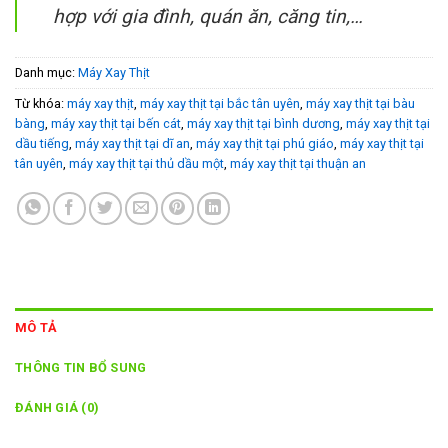
hợp với gia đình, quán ăn, căng tin,…
Danh mục:
Máy Xay Thịt
Từ khóa:
máy xay thịt
,
máy xay thịt tại bắc tân uyên
,
máy xay thịt tại bàu
bàng
,
máy xay thịt tại bến cát
,
máy xay thịt tại bình dương
,
máy xay thịt tại
dầu tiếng
,
máy xay thịt tại dĩ an
,
máy xay thịt tại phú giáo
,
máy xay thịt tại
tân uyên
,
máy xay thịt tại thủ dầu một
,
máy xay thịt tại thuận an
MÔ TẢ
THÔNG TIN BỔ SUNG
ĐÁNH GIÁ (0)