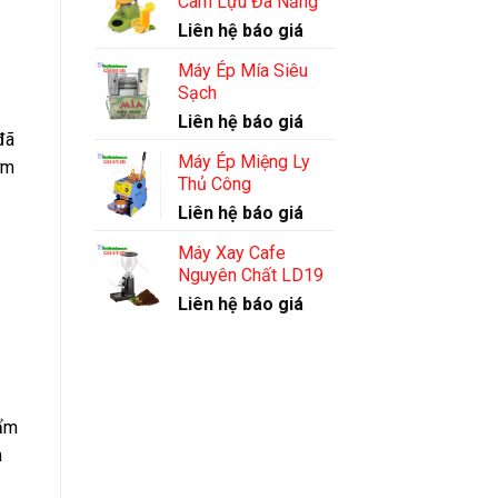
Cam Lựu Đa Năng
Liên hệ báo giá
Máy Ép Mía Siêu
Sạch
Liên hệ báo giá
đã
Máy Ép Miệng Ly
ơm
Thủ Công
Liên hệ báo giá
Máy Xay Cafe
Nguyên Chất LD19
Liên hệ báo giá
hẩm
m