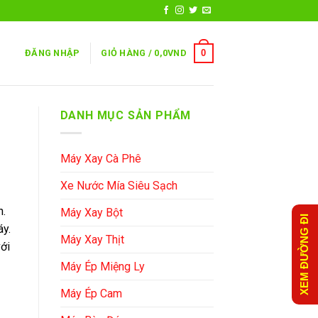
0
ĐĂNG NHẬP
GIỎ HÀNG /
0,0
VND
DANH MỤC SẢN PHẨM
Máy Xay Cà Phê
Xe Nước Mía Siêu Sạch
h.
Máy Xay Bột
XEM ĐƯỜNG ĐI
áy.
Máy Xay Thịt
ới
Máy Ép Miệng Ly
Máy Ép Cam