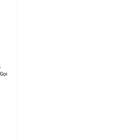
;
 Gọi