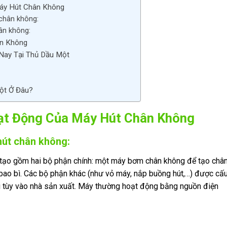
áy Hút Chân Không
chân không:
ân không:
n Không
Nay Tại Thủ Dầu Một
ột Ở Đâu?
ạt Động Của Máy Hút Chân Không
hút chân không:
ạo gồm hai bộ phận chính: một máy bơm chân không để tạo châ
 bao bì. Các bộ phận khác (như vỏ máy, nắp buồng hút,…) được cấ
ại tùy vào nhà sản xuất. Máy thường hoạt động bằng nguồn điện