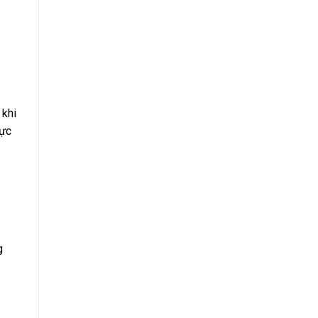
 khi
hực
g